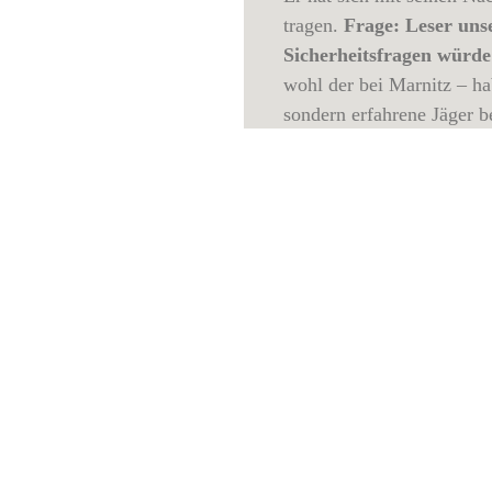
tragen.
Frage: Leser unse
Sicherheitsfragen würde
wohl der bei Marnitz – hab
sondern erfahrene Jäger be
sind bis zur Jägerprüfun
Lehrstunden zu absolviere
durchzieht wie ein roter 
eines Jagd- oder Waffensc
eigene Jagd bekommt.
Fr
Lösch:
Meines Erachtens w
Sicherheit mehr in den Vor
Abschuss eines Tieres.
He
unseren angehenden Weidm
werden in Deutschland zir
bisher zu drei schweren V
Frau und danach sich ers