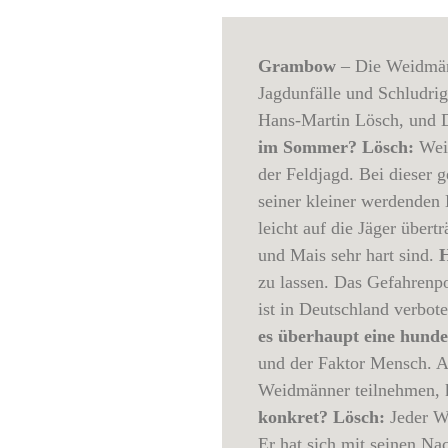
Grambow
– Die Weidmänn
Jagdunfälle und Schludr
Hans-Martin Lösch, und D
im Sommer?
Lösch:
Weil
der Feldjagd. Bei dieser 
seiner kleiner werdenden
leicht auf die Jäger übert
und Mais sehr hart sind.
H
zu lassen. Das Gefahrenpo
ist in Deutschland verbot
es überhaupt eine hunde
und der Faktor Mensch. Ab
Weidmänner teilnehmen, kl
konkret?
Lösch:
Jeder W
Er hat sich mit seinen N