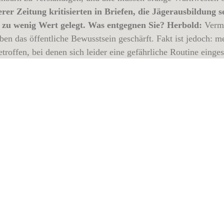
rer Zeitung kritisierten in Briefen, die Jägerausbildung s
 zu wenig Wert gelegt. Was entgegnen Sie? Herbold:
Verme
en das öffentliche Bewusstsein geschärft. Fakt ist jedoch: me
troffen, bei denen sich leider eine gefährliche Routine einge
g, die übrigens eine unabhängige Kommission des Nordwestkr
n. Darunter sind allein 15 Stunden reine Schießausbildung. D
Faden die Kurse.
Lösch:
Ohnehin bedeutet die Prüfung nicht 
heins. Denn in der Regel folgt eine „Lehrzeit“ von drei Jahre
age: Dennoch, werden unter den Weidemännern die Unfäll
ird darüber noch nicht genug geredet. Überhaupt sollten Fr
dergrund treten. Mit geht es auf der Pirsch jedenfalls nicht i
rbold:
Dem kann ich nur zustimmen. Jagd soll Freude machen
ännern und -frauen nahe bringen. Interview: Christian Mey
ka 800 Jagdunfälle registriert. Allein in diesem Jahr kam es
orkommnissen. Zum einem der Fall Klein Wagelin, bei dem im
choss. In der Vorwoche kam ein Weidmann bei Marnitz ums Le