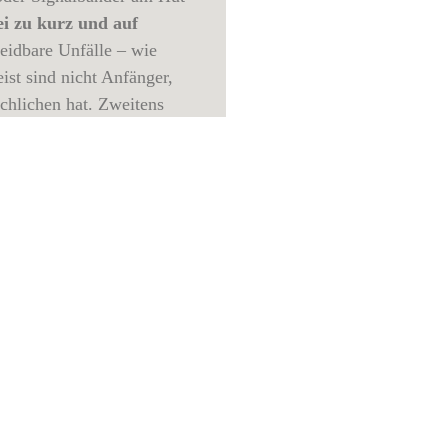
ei zu kurz und auf
idbare Unfälle – wie
ist sind nicht Anfänger,
schlichen hat. Zweitens
eises abnimmt, 260
ie Frage der Sicherheit
automatisch die Ausgabe
n, bevor der Jäger eine
e kritisch ausgewertet?
agen der Ethik und der
n erster Linie um den
. Gerade dies will ich
er
Hintergrund
Jährlich
 im Landkreis Parchim
 Juni ein Jäger erst seine
ben, als er mit einem