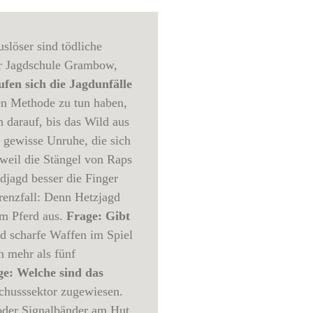
slöser sind tödliche
er Jagdschule Grambow,
en sich die Jagdunfälle
ten Methode zu tun haben,
 darauf, bis das Wild aus
 gewisse Unruhe, die sich
, weil die Stängel von Raps
djagd besser die Finger
Grenzfall: Denn Hetzjagd
om Pferd aus.
Frage: Gibt
nd scharfe Waffen im Spiel
n mehr als fünf
ge: Welche sind das
chusssektor zugewiesen.
 oder Signalbänder am Hut