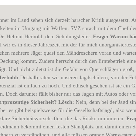
er im Land sehen sich derzeit harscher Kritik ausgesetzt. Au
igkeiten im Umgang mit Waffen. SVZ sprach mit dem Chef d
r. Helmut Herbold, dem Schulungsleiter.
Frage: Warum häuf
 wir es in dieser Jahreszeit mit der für mich unorganisiertes
gehen mehrere Jäger quasi den Mähdreschern voran und warten
 Deckung kommt. Zudem herrscht durch den Erntebetrieb eine
rägt. Und nicht zuletzt ist die Gefahr von Querschlägern groß
erbold:
Deshalb raten wir unseren Jagdschülern, von der Fel
tenzial ist einfach zu hoch. Und ethisch gesehen ist sie ein 
en. Doch darunter fällt bisher nur das Jagen mit Autos oder v
rtprozentige Sicherheit?
Lösch:
Nein, denn bei der Jagd si
er es gibt beispielsweise für die Gesellschaftsjagd, also wen
are Sicherheitsvorschriften, die das Risiko minimieren.
Fra
eidmann bekommt einen festen Standplatz und damit einen S
achbarn zu verständigen, und alle müssen orange Warnwesten