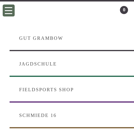
Zur
Skip
0
Hauptnavigation
to
springen
main
content
GUT GRAMBOW
JAGDSCHULE
FIELDSPORTS SHOP
SCHMIEDE 16