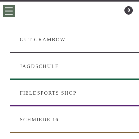
Zur
Skip
0
Hauptnavigation
to
springen
main
content
GUT GRAMBOW
JAGDSCHULE
FIELDSPORTS SHOP
SCHMIEDE 16