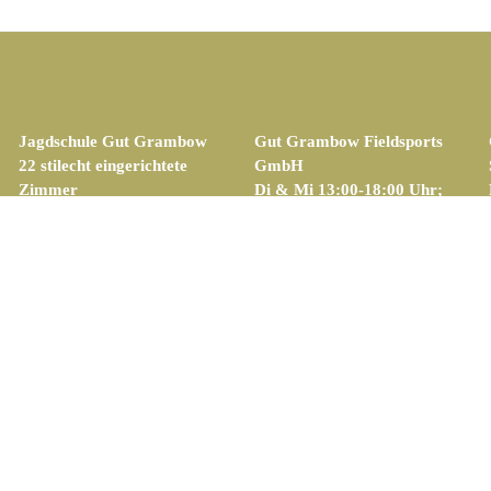
Jagdschule Gut Grambow
Gut Grambow Fieldsports
22 stilecht eingerichtete
GmbH
Zimmer
Di & Mi 13:00-18:00 Uhr;
1 Ferienwohnung (4-5
Do bis Sa 10:00-18:00 Uhr
Personen)
Lange Straße 16
Buchungen
19071 Grambow
Tel.: 0385 666 64 22
Tel.: 0385 647 05 77
E-Mail:
Fax: 0385 666 64 23
jagdschule@gutgrambow.de
E-Mail:
fieldsports@gutgrambow.de