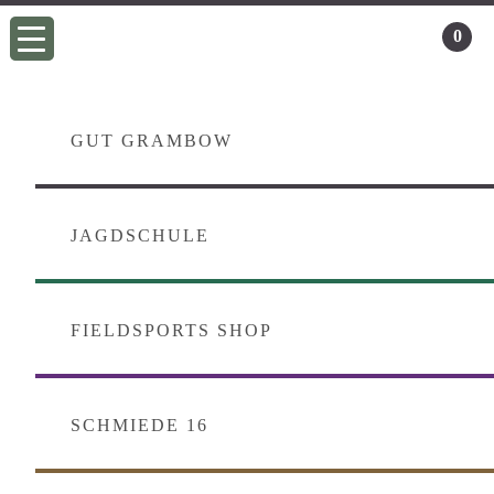
Zur
Skip
0
Hauptnavigation
to
springen
main
content
GUT GRAMBOW
JAGDSCHULE
FIELDSPORTS SHOP
SCHMIEDE 16