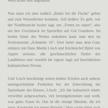
Wein sicher sehr angenehm.
Nun muss ich aber endlich „Butter bei die Fische“ geben
und zum Wesentlichen kommen. Soll heißen: Es geht, wie
der Norddeutsche locker sagt, um „Freten un supen“, also
um den Geschmack im Speziellen auf Gut Grambow. Im
besten Sinne des Wortes einkehren kann man dort im
Hofrestaurant „Schmiede 16“. Dort bietet man dem Gast,
erklären mir Hans Martin Lösch und Küchenchef Björn von
Appen unisono, alle geschmacklichen Stufen des
Landlebens und veredelt die eigene Jagd auf beachtlichem
kulinarischem Niveau.
Und Lösch bescheinigt seinen beiden Köchen auch nahezu
uneingeschränkte Freiheiten bei der Entwicklung der
Speisekarte des Hauses. Lösch: „Ich bin kulinarisch relativ
verwöhnt aufgewachsen, viel herumgekommen und weiß,
was gutes Essen ist. Das ist die einzige Maxime, die ich
setze. Kreativität hat immer Priorität.“ Man suche dabei auch